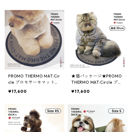
ペット Sサイズ
カ for ペット Mサイズ
PROMO THERMO MAT:Cir
★猫パッケージ★PROMO
cle プロモサーモマット：
THERMO MAT:Circle プロ
サークル ブラックシリカ
モサーモマット：サークル
¥17,600
¥17,600
S30
ブラックシリカ S30