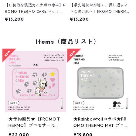
【圧倒的な浸透力と大地の恵み】P
【最先端技術が導く、押し返すよ
ROMO THERMO CARE マッサー
うな弾力肌へ】PROMO THERMO
ジクリーム with ブラックシリカ 3
CARE ビューティークリーム with
¥13,200
¥13,200
0g
ブラックシリカ 30g
Items（商品リスト）
★予約商品★【PROMO T
★Rainbowtailコラボ★PR
HERMO】プロモサーモク
OMO THERMO MAT プロ
レア （マット） Sサイズ
モサーモマットブラックシ
¥22,000
¥19,800