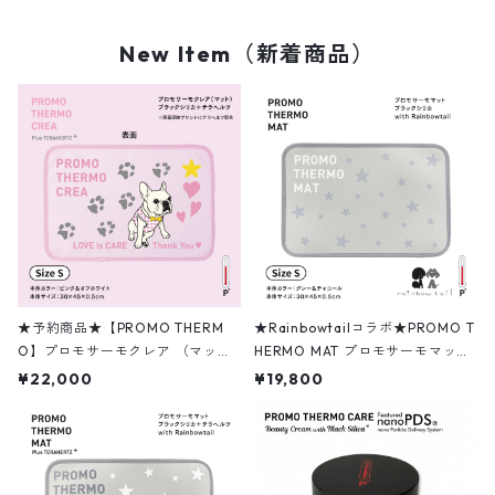
New Item（新着商品）
★予約商品★【PROMO THERM
★Rainbowtailコラボ★PROMO T
O】プロモサーモクレア （マッ
HERMO MAT プロモサーモマット
ト） Sサイズ ピンク＆オフホワイ
ブラックシリカ Sサイズ
¥22,000
¥19,800
ト ＜CREAコラボモデル＞