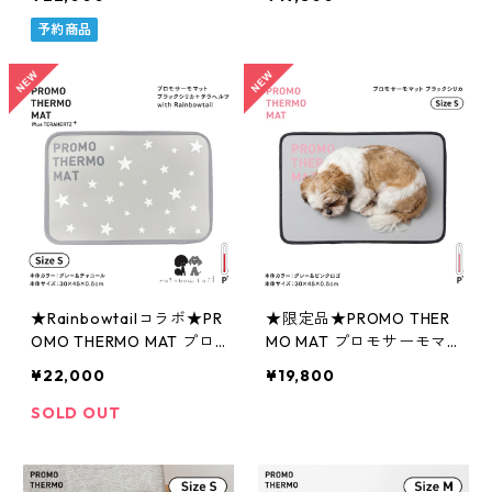
ピンク＆オフホワイト ＜C
リカ Sサイズ
REAコラボモデル＞
予約商品
★Rainbowtailコラボ★PR
★限定品★PROMO THER
OMO THERMO MAT プロ
MO MAT プロモサーモマ
モサーモマットブラックシ
ットブラックシリカ for
¥22,000
¥19,800
リカ＋テラヘルツ Sサイズ
ペット Sサイズ（グレー＆
ピンクロゴ）
SOLD OUT