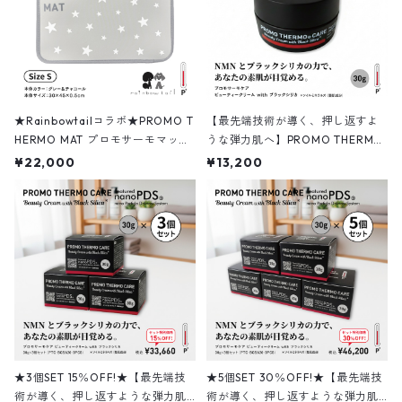
★Rainbowtailコラボ★PROMO T
【最先端技術が導く、押し返すよ
HERMO MAT プロモサーモマット
うな弾力肌へ】PROMO THERMO
ブラックシリカ＋テラヘルツ Sサ
CARE ビューティークリーム with
¥22,000
¥13,200
イズ
ブラックシリカ 30g
★3個SET 15％OFF!★【最先端技
★5個SET 30％OFF!★【最先端技
術が導く、押し返すような弾力肌
術が導く、押し返すような弾力肌