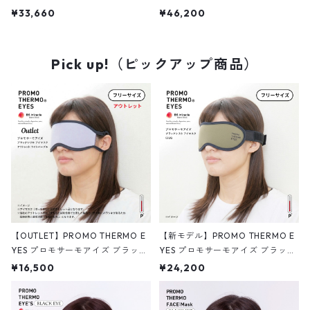
へ】PROMO THERMO CARE ビュ
へ】PROMO THERMO CARE ビュ
¥33,660
¥46,200
ーティークリーム with ブラックシ
ーティークリーム with ブラックシ
リカ 30g
リカ 30g
Pick up!（ピックアップ商品）
【OUTLET】PROMO THERMO E
【新モデル】PROMO THERMO E
YES プロモサーモアイズ ブラック
YES プロモサーモアイズ ブラック
シリカ プレミアム アイマスク（ラ
シリカ アイマスク 03UG
¥16,500
¥24,200
イトパープル）