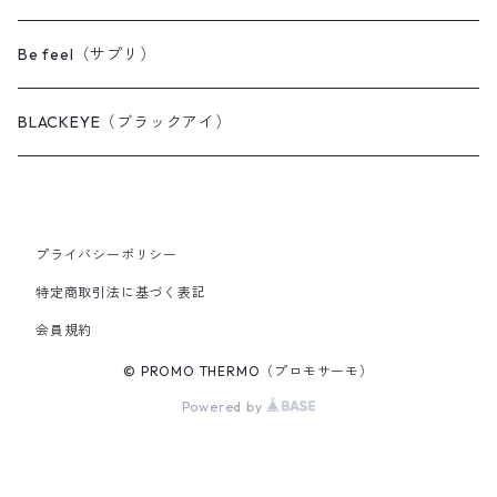
AQUA（アクア）
DENT'z（デンツ）
BACK's（バックス）
KARUNA rich ヘアケア
Be feel（サプリ）
PILLOW（ピロー）
AQUA（アクア）
PAD（パッド）
MAX クイックワン（毛染め）
BLACKEYE（ブラックアイ）
FACE（フェイス）
PAD mini（パッドミニ）
MAX ヘアリッチ
SHORTS（ショーツ）
SLING（スリング）
プライバシーポリシー
特定商取引法に基づく表記
CARE（ケア）
会員規約
© PROMO THERMO（プロモサーモ）
Powered by