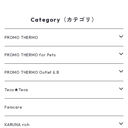
ツ 10×15cmサイズ テコチ
ツ 10×15cmサイズ テカチ
ェックレッド
ェックブルー
Category（カテゴリ）
PROMO THERMO
MAT（マット）
PROMO THERMO for Pets
COVER（カバー）
MAT（マット）
PROMO THERMO Outlet & B
PAD（パッド）
COVER（カバー）
Outlet（アウトレット品）
Teco★Teca
EYE's（アイズ）
PAD（パッド）
B（難あり品）
MAT（マット）
Femcare
FEET's（フィーツ）
BACK's（バックス）
COVER（カバー）
KARUNA rich