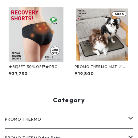
カ＋テラヘルツ for ペット M
ラヘルツ ペットL テコチェッ
テコチェックレッド
クレッド
★5個SET 30％OFF!★PROM
PROMO THERMO MAT プロ
O THERMO SHORTS ピップエ
モサーモマットブラックシリ
¥37,730
¥19,800
レキバン 磁気ショーツ
カ for ペット Sサイズ
Category
PROMO THERMO
MAT（マット）