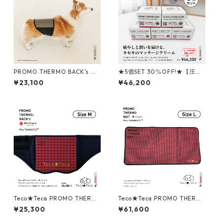
PROMO THERMO BACK's プ
★5個SET 30％OFF!★【圧倒
ロモサーモバックス ブラック
的な浸透力と大地の恵み】PR
¥23,100
¥46,200
シリカ for ペット M
OMO THERMO CARE マッサ
ージクリーム with ブラックシ
リカ 30g
Teco★Teca PROMO THERM
Teco★Teca PROMO THERM
O BACK's テコ★テカ プロモ
O MAT テコ★テカ プロモサー
¥25,300
¥61,600
サーモバックス ブラックシリ
モマット ブラックシリカ＋テ