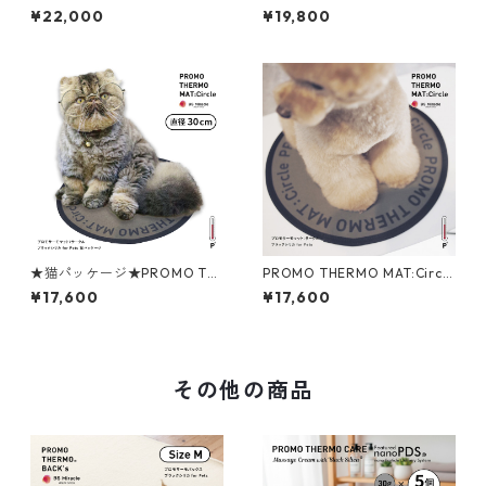
O THERMO MAT プロモサー
MAT プロモサーモマットブラ
¥22,000
¥19,800
モマットブラックシリカ＋テ
ックシリカ for ペット Sサイ
ラヘルツ Sサイズ
ズ（グレー＆ピンクロゴ）
★猫パッケージ★PROMO TH
PROMO THERMO MAT:Circle
ERMO MAT:Circle プロモサー
プロモサーモマット：サーク
¥17,600
¥17,600
モマット：サークル ブラック
ル ブラックシリカ S30
シリカ S30
その他の商品