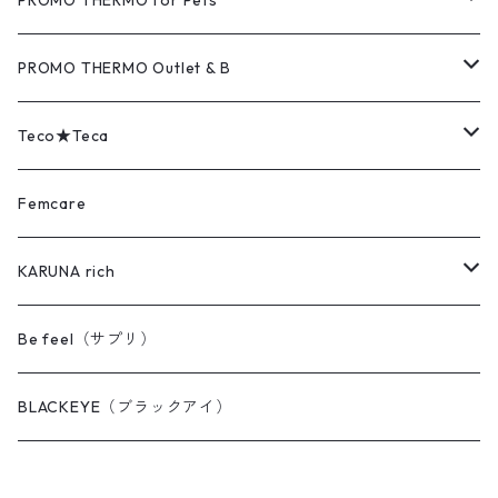
PROMO THERMO for Pets
COVER（カバー）
MAT（マット）
PROMO THERMO Outlet & B
PAD（パッド）
COVER（カバー）
Outlet（アウトレット品）
Teco★Teca
EYE's（アイズ）
PAD（パッド）
B（難あり品）
MAT（マット）
Femcare
FEET's（フィーツ）
BACK's（バックス）
COVER（カバー）
KARUNA rich
AQUA（アクア）
DENT'z（デンツ）
BACK's（バックス）
KARUNA rich ヘアケア
Be feel（サプリ）
PILLOW（ピロー）
AQUA（アクア）
PAD（パッド）
MAX クイックワン（毛染め）
BLACKEYE（ブラックアイ）
FACE（フェイス）
PAD mini（パッドミニ）
MAX ヘアリッチ