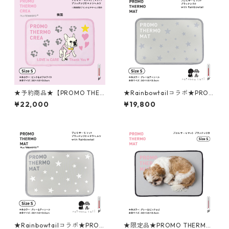
★予約商品★【PROMO THER
★Rainbowtailコラボ★PROM
MO】プロモサーモクレア
O THERMO MAT プロモサー
¥22,000
¥19,800
（マット） Sサイズ ピンク＆
モマットブラックシリカ Sサイ
オフホワイト ＜CREAコラボ
ズ
モデル＞
★Rainbowtailコラボ★PROM
★限定品★PROMO THERMO