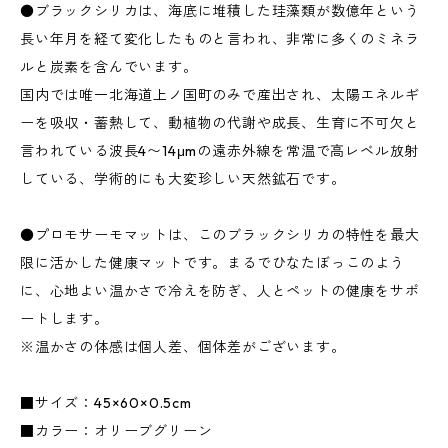
●ブラックシリカは、海底に堆積した珪藻類が数億年という
長い年月を経て変化したものと言われ、非常に多くのミネラ
ルと炭素を含んでいます。
国内では唯一北海道上ノ国町のみで産出され、太陽エネルギ
ーを吸収・蓄熱して、動植物の代謝や成長、生育に不可欠と
言われている波長4〜14μmの遠赤外線を常温で高レベル放射
している、学術的にも大変珍しい天然鉱石です。
●プロモサーモマットは、このブラックシリカの特性を最大
限に活かした健康マットです。まるでひなたぼっこのよう
に、心地よい温かさで冷えを防ぎ、人とペットの健康をサポ
ートします。
※温かさの体感は個人差、個体差がございます。
■サイズ：45×60×0.5cm
■カラー：オリーブグリーン