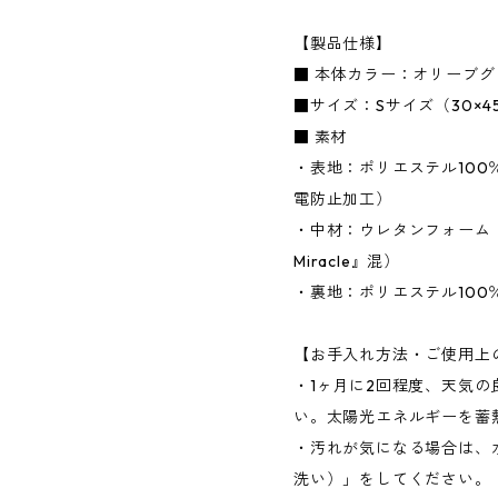
【製品仕様】
■ 本体カラー：オリーブ
■サイズ：Sサイズ（30×45
■ 素材
・表地：ポリエステル10
電防止加工）
・中材：ウレタンフォーム
Miracle』混）
・裏地：ポリエステル100
【お手入れ方法・ご使用上
・1ヶ月に2回程度、天気
い。太陽光エネルギーを蓄
・汚れが気になる場合は、
洗い）」をしてください。