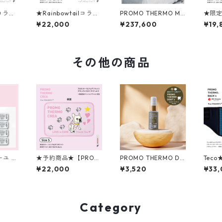
lコラボ
★Rainbowtailコラボ
PROMO THERMO MA
★限定
RMO
★PROMO THERMO
T プロモサーモマット
HER
¥22,000
¥237,600
¥19,
ーモマッ
MAT プロモサーモマッ
ブラックシリカ for ペ
ーモ
 Sサ
トブラックシリカ＋テ
ット Fサイズ
リカ f
ラヘルツ Sサイズ
ズ（
ゴ）
その他の商品
ミーユ フ
★予約商品★【PROM
PROMO THERMO DE
Teco
シュF
O THERMO】プロモ
NT'z プロモサーモデ
THER
¥22,000
¥3,520
¥33
リケート
サーモクレア （マッ
ンツ for ペット 30mL
★テカ
ト） Sサイズ ピンク＆
ックス
オフホワイト ＜CREA
＋テラ
コラボモデル＞
ト L
ー
Category