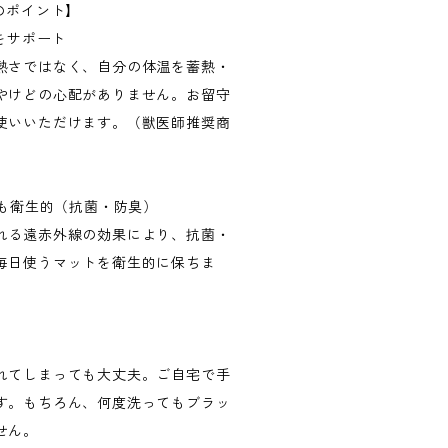
のポイント】
気をサポート
熱さではなく、自分の体温を蓄熱・
やけどの心配がありません。お留守
使いいただけます。（獣医師推奨商
でも衛生的（抗菌・防臭）
れる遠赤外線の効果により、抗菌・
毎日使うマットを衛生的に保ちま
れてしまっても大丈夫。ご自宅で手
す。もちろん、何度洗ってもブラッ
せん。