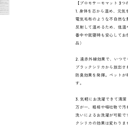
【プロモサーモマット 3つ
1. 身体を芯から温め、元
電気毛布のような不自然な
反射して温めるため、低温
番中や就寝時も安心してお
品）
2. 遠赤外線効果で、いつ
ブラックシリカから放出さ
防臭効果を発揮。ペットが
す。
3. 気軽にお洗濯できて清潔
万が一、粗相や嘔吐物で汚
洗いによるお洗濯が可能で
クシリカの効果は変わりま