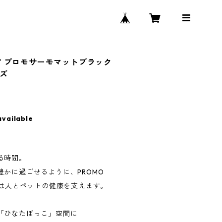
MAT プロモサーモマットブラック
イズ
available
る時間。
かに過ごせるように、PROMO
）は人とペットの健康を支えます。
「ひなたぼっこ」空間に