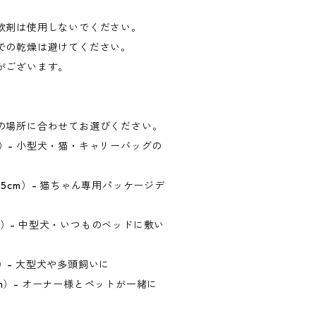
軟剤は使用しないでください。
での乾燥は避けてください。
がございます。
の場所に合わせてお選びください。
cm）- 小型犬・猫・キャリーバッグの
×0.5cm）- 猫ちゃん専用パッケージデ
5cm）- 中型犬・いつものベッドに敷い
cm）- 大型犬や多頭飼いに
5cm）- オーナー様とペットが一緒に