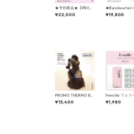
★予約商品★【PROM
★Rainbowtai
O THERMO】プロモ
★PROMO THE
¥22,000
¥19,800
サーモクレア （マッ
MAT プロモサ
ト） Sサイズ ピンク＆
トブラックシリカ
オフホワイト ＜CREA
イズ
コラボモデル＞
PROMO THERMO BA
Femille フェ
CK's プロモサーモバ
ェミニンウォッ
¥15,400
¥1,980
ックス ブラックシリカ
D 8 packs デ
for ペット XS
ゾーンソープ