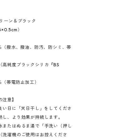
グリーン＆ブラック
×0.5cm）
0％（撥水、撥油、防汚、防シミ、帯
（高純度ブラックシリカ『BS
％（帯電防止加工）
の注意】
の良い日に「天日干し」をしてくださ
熱し、より効果が持続します。
水またはぬるま湯で「手洗い（押し
（洗濯機のご使用はお控えくださ