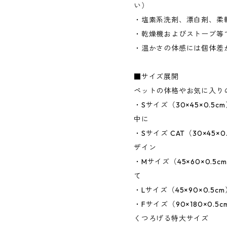
い）
・塩素系洗剤、漂白剤、柔
・乾燥機およびストーブ等
・温かさの体感には個体差
■サイズ展開
ペットの体格やお気に入り
・Sサイズ（30×45×0.5
中に
・Sサイズ CAT（30×45
ザイン
・Mサイズ（45×60×0.
て
・Lサイズ（45×90×0.5
・Fサイズ（90×180×0.
くつろげる特大サイズ