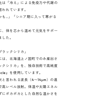
化は「冷え」による免疫力や代謝の
言われています。
かも…」「シニア期に入って寒がる
に、体を芯から温めて元気をサポー
ました。
ブラックシリカ」
には、北海道上ノ国町でのみ産出さ
ックシリカ」を、独自技術で高純度
acle』を使用しています。
と言われる波長（4〜14μm）の遠
で高レベル放射。体温や太陽エネル
ずにポカポカとした自然な温かさを