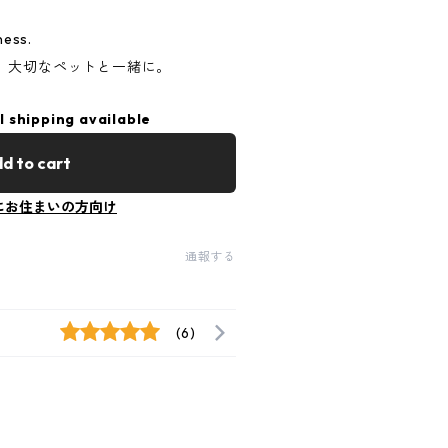
ness.
、大切なペットと一緒に。
l shipping available
d to cart
にお住まいの方向け
通報する
(6)