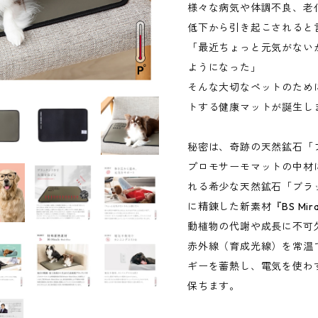
様々な病気や体調不良、老
低下から引き起こされると
「最近ちょっと元気がない
ようになった」
そんな大切なペットのため
トする健康マットが誕生し
秘密は、奇跡の天然鉱石「
プロモサーモマットの中材
れる希少な天然鉱石「ブラ
に精錬した新素材『BS Mir
動植物の代謝や成長に不可欠
赤外線（育成光線）を常温
ギーを蓄熱し、電気を使わ
保ちます。