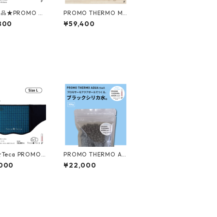
品★PROMO T
PROMO THERMO MA
MO MAT プロモサ
T プロモサーモマット
800
¥59,400
マットブラックシ
ブラックシリカ for ペ
or ペット Sサイ
ット Lサイズ
グレー＆ピンクロ
★Teca PROMO
PROMO THERMO AQ
MO BACK's テコ
UA:ball プロモサーモ
,000
¥22,000
 プロモサーモバ
アクア：ボール ブラッ
 ブラックシリカ
クシリカ 500g
ヘルツ for ペッ
 テカチェックブル