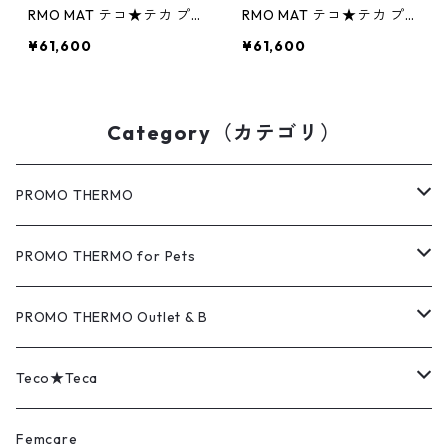
RMO MAT テコ★テカ プロ
RMO MAT テコ★テカ プロ
モサーモマット ブラック
モサーモマット ブラック
¥61,600
¥61,600
シリカ＋テラヘルツ ペッ
シリカ＋テラヘルツ ペッ
トL テコチェックレッド
トL テカチェックブルー
Category（カテゴリ）
PROMO THERMO
MAT（マット）
PROMO THERMO for Pets
COVER（カバー）
MAT（マット）
PROMO THERMO Outlet & B
PAD（パッド）
COVER（カバー）
Outlet（アウトレット品）
Teco★Teca
EYE's（アイズ）
PAD（パッド）
B（難あり品）
MAT（マット）
Femcare