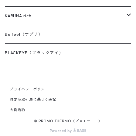
FEET's（フィーツ）
BACK's（バックス）
COVER（カバー）
KARUNA rich
AQUA（アクア）
DENT'z（デンツ）
BACK's（バックス）
KARUNA rich ヘアケア
Be feel（サプリ）
PILLOW（ピロー）
AQUA（アクア）
PAD（パッド）
MAX クイックワン（毛染め）
BLACKEYE（ブラックアイ）
FACE（フェイス）
PAD mini（パッドミニ）
MAX ヘアリッチ
SHORTS（ショーツ）
SLING（スリング）
プライバシーポリシー
特定商取引法に基づく表記
CARE（ケア）
会員規約
© PROMO THERMO（プロモサーモ）
Powered by