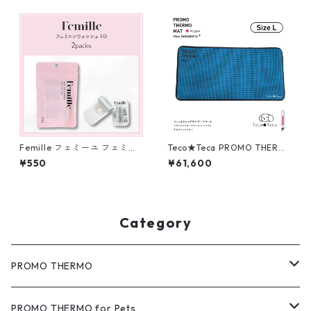
リカ 30g
Femille フェミーユ フェミニ
Teco★Teca PROMO THERM
ンウォッシュFD 2 packs デリ
O MAT テコ★テカ プロモサー
¥550
¥61,600
ケートゾーンソープ
モマット ブラックシリカ＋テ
ラヘルツ ペットL テカチェッ
クブルー
Category
PROMO THERMO
MAT（マット）
PROMO THERMO for Pets