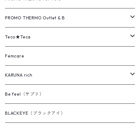
COVER（カバー）
MAT（マット）
PROMO THERMO Outlet & B
PAD（パッド）
COVER（カバー）
Outlet（アウトレット品）
Teco★Teca
EYE's（アイズ）
PAD（パッド）
B（難あり品）
MAT（マット）
Femcare
FEET's（フィーツ）
BACK's（バックス）
COVER（カバー）
KARUNA rich
AQUA（アクア）
DENT'z（デンツ）
BACK's（バックス）
KARUNA rich ヘアケア
Be feel（サプリ）
PILLOW（ピロー）
AQUA（アクア）
PAD（パッド）
MAX クイックワン（毛染め）
BLACKEYE（ブラックアイ）
FACE（フェイス）
PAD mini（パッドミニ）
MAX ヘアリッチ