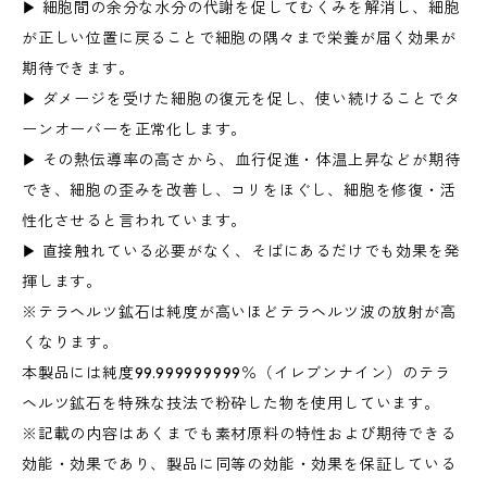
▶ 細胞間の余分な水分の代謝を促してむくみを解消し、細胞
が正しい位置に戻ることで細胞の隅々まで栄養が届く効果が
期待できます。
▶ ダメージを受けた細胞の復元を促し、使い続けることでタ
ーンオーバーを正常化します。
▶ その熱伝導率の高さから、血行促進・体温上昇などが期待
でき、細胞の歪みを改善し、コリをほぐし、細胞を修復・活
性化させると言われています。
▶ 直接触れている必要がなく、そばにあるだけでも効果を発
揮します。
※テラヘルツ鉱石は純度が高いほどテラヘルツ波の放射が高
くなります。
本製品には純度99.999999999％（イレブンナイン）のテラ
ヘルツ鉱石を特殊な技法で粉砕した物を使用しています。
※記載の内容はあくまでも素材原料の特性および期待できる
効能・効果であり、製品に同等の効能・効果を保証している