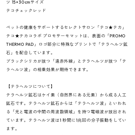
ツ 15×30cmサイズ
テコチェックレッド
ペットの健康をサポートするセレクトサロン「テコ★テカ」
テコ★テカコラボ プロモサーモマットは、表面の「PROMO
THERMO PAD」ロゴ部分に特殊なプリントで「テラヘルツ鉱
石」を配合しています。
ブラックシリカが放つ「遠赤外線」とテラヘルツが放つ「テ
ラヘルツ波」の相乗効果が期待できます。
【テラヘルツについて】
テラヘルツ鉱石はケイ素（自然界にある元素）から成る人工
鉱石です。テラヘルツ鉱石からは「テラヘルツ波」といわれ
る「光と電波の中間の周波数領域」を持つ電磁波が放出され
ています。テラヘルツ波は1 秒間に1兆回の分子振動をしてい
ます。