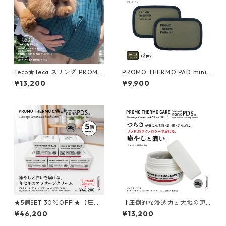
Teco★Teca スリング PROMO
PROMO THERMO PAD:mini
THERMO別注 テカチェックブ
プロモサーモパッドミニ ブラ
¥13,200
¥9,900
ルー
ックシリカ 10×15サイズ 2枚入
★5個SET 30％OFF!★【圧倒
【圧倒的な浸透力と大地の恵
的な浸透力と大地の恵み】PR
み】PROMO THERMO CARE
¥46,200
¥13,200
OMO THERMO CARE マッサ
マッサージクリーム with ブラ
ージクリーム with ブラックシ
ックシリカ 30g