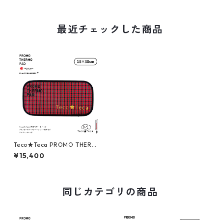
最近チェックした商品
Teco★Teca PROMO THERM
O PAD テコ★テカ プロモサー
¥15,400
モパッド ブラックシリカ＋テ
ラヘルツ 15×30cmサイズ テ
コチェックレッド
同じカテゴリの商品