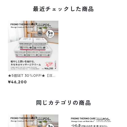
最近チェックした商品
★5個SET 30％OFF!★【圧倒
的な浸透力と大地の恵み】PR
¥46,200
OMO THERMO CARE マッサ
ージクリーム with ブラックシ
リカ 30g
同じカテゴリの商品