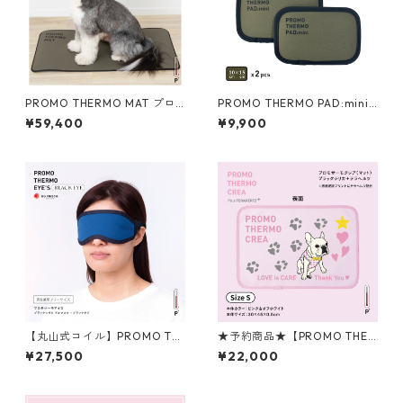
PROMO THERMO MAT プロ
PROMO THERMO PAD:mini
モサーモマット ブラックシリ
プロモサーモパッドミニ ブラ
¥59,400
¥9,900
カ for ペット Lサイズ
ックシリカ 10×15サイズ 2枚入
【丸山式コイル】PROMO TH
★予約商品★【PROMO THER
ERMO EYES プロモサーモア
MO】プロモサーモクレア
¥27,500
¥22,000
イズ ブラックシリカ×ブラック
（マット） Sサイズ ピンク＆
アイ アイマスク
オフホワイト ＜CREAコラボ
モデル＞