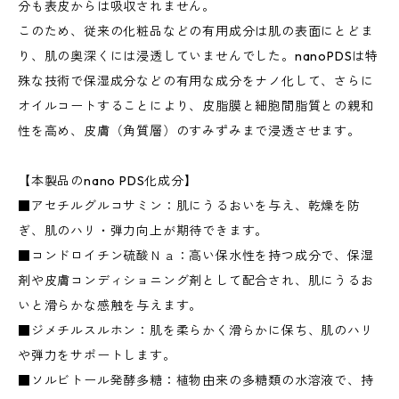
分も表皮からは吸収されません。
このため、従来の化粧品などの有用成分は肌の表面にとどま
り、肌の奥深くには浸透していませんでした。nanoPDSは特
殊な技術で保湿成分などの有用な成分をナノ化して、さらに
オイルコートすることにより、皮脂膜と細胞間脂質との親和
性を高め、皮膚（角質層）のすみずみまで浸透させます。
【本製品のnano PDS化成分】
■アセチルグルコサミン：肌にうるおいを与え、乾燥を防
ぎ、肌のハリ・弾力向上が期待できます。
■コンドロイチン硫酸Ｎａ：高い保水性を持つ成分で、保湿
剤や皮膚コンディショニング剤として配合され、肌にうるお
いと滑らかな感触を与えます。
■ジメチルスルホン：肌を柔らかく滑らかに保ち、肌のハリ
や弾力をサポートします。
■ソルビトール発酵多糖：植物由来の多糖類の水溶液で、持