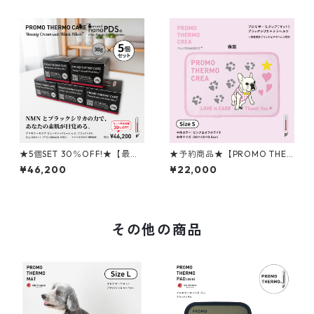
O CARE ビューティークリー
クリーム with ブラックシリカ
ム with ブラックシリカ 30g
30g
★5個SET 30％OFF!★【最先
★予約商品★【PROMO THER
端技術が導く、押し返すよう
MO】プロモサーモクレア
¥46,200
¥22,000
な弾力肌へ】PROMO THERM
（マット） Sサイズ ピンク＆
O CARE ビューティークリー
オフホワイト ＜CREAコラボ
ム with ブラックシリカ 30g
モデル＞
その他の商品