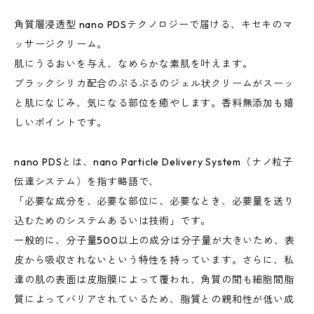
角質層浸透型 nano PDSテクノロジーで届ける、キセキのマ
ッサージクリーム。
肌にうるおいを与え、なめらかな素肌を叶えます。
ブラックシリカ配合のぷるぷるのジェル状クリームがスーッ
と肌になじみ、気になる部位を癒やします。香料無添加も嬉
しいポイントです。
nano PDSとは、nano Particle Delivery System（ナノ粒子
伝達システム）を指す略語で、
「必要な成分を、必要な部位に、必要なとき、必要量を送り
込むためのシステムあるいは技術」です。
一般的に、分子量500以上の成分は分子量が大きいため、表
皮から吸収されないという特性を持っています。さらに、私
達の肌の表面は皮脂膜によって覆われ、角質の間も細胞間脂
質によってバリアされているため、脂質との親和性が低い成