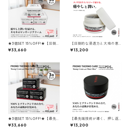
★3個SET 15％OFF!★【圧倒
【圧倒的な浸透力と大地の恵
的な浸透力と大地の恵み】PR
み】PROMO THERMO CARE
¥33,660
¥13,200
OMO THERMO CARE マッサ
マッサージクリーム with ブラ
ージクリーム with ブラックシ
ックシリカ 30g
リカ 30g
★3個SET 15％OFF!★【最先
【最先端技術が導く、押し返
端技術が導く、押し返すよう
すような弾力肌へ】PROMO T
¥33,660
¥13,200
な弾力肌へ】PROMO THERM
HERMO CARE ビューティー