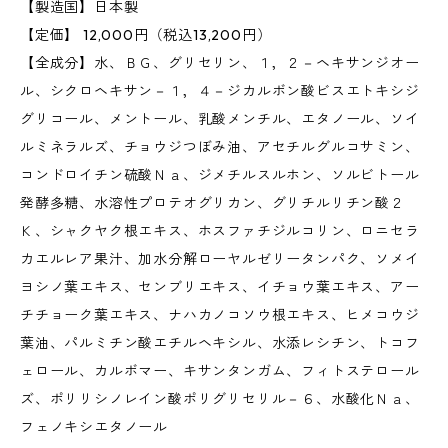
【製造国】日本製
【定価】 12,000円（税込13,200円）
【全成分】水、ＢＧ、グリセリン、１，２－ヘキサンジオー
ル、シクロヘキサン－１，４－ジカルボン酸ビスエトキシジ
グリコール、メントール、乳酸メンチル、エタノール、ソイ
ルミネラルズ、チョウジつぼみ油、アセチルグルコサミン、
コンドロイチン硫酸Ｎａ、ジメチルスルホン、ソルビトール
発酵多糖、水溶性プロテオグリカン、グリチルリチン酸２
Ｋ、シャクヤク根エキス、ホスファチジルコリン、ロニセラ
カエルレア果汁、加水分解ローヤルゼリータンパク、ソメイ
ヨシノ葉エキス、センブリエキス、イチョウ葉エキス、アー
チチョーク葉エキス、ナハカノコソウ根エキス、ヒメコウジ
葉油、パルミチン酸エチルヘキシル、水添レシチン、トコフ
ェロール、カルボマー、キサンタンガム、フィトステロール
ズ、ポリリシノレイン酸ポリグリセリル－６、水酸化Ｎａ、
フェノキシエタノール