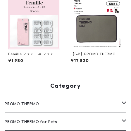
Femille フェミーユ フェミニ
【B品】PROMO THERMO MA
ンウォッシュFD 8 packs デリ
T プロモサーモマット ブラッ
¥1,980
¥17,820
ケートゾーンソープ
クシリカ Sサイズ
Category
PROMO THERMO
MAT（マット）
PROMO THERMO for Pets