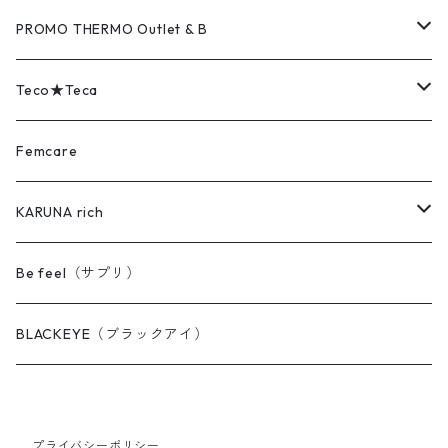
COVER（カバー）
MAT（マット）
PROMO THERMO Outlet & B
PAD（パッド）
COVER（カバー）
Outlet（アウトレット品）
Teco★Teca
EYE's（アイズ）
PAD（パッド）
B（難あり品）
MAT（マット）
Femcare
FEET's（フィーツ）
BACK's（バックス）
COVER（カバー）
KARUNA rich
AQUA（アクア）
DENT'z（デンツ）
BACK's（バックス）
KARUNA rich ヘアケア
Be feel（サプリ）
PILLOW（ピロー）
AQUA（アクア）
PAD（パッド）
MAX クイックワン（毛染め）
BLACKEYE（ブラックアイ）
FACE（フェイス）
PAD mini（パッドミニ）
MAX ヘアリッチ
プライバシーポリシー