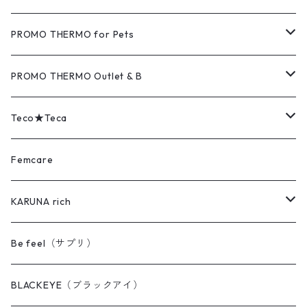
MAT（マット）
PROMO THERMO for Pets
COVER（カバー）
MAT（マット）
PROMO THERMO Outlet & B
PAD（パッド）
COVER（カバー）
Outlet（アウトレット品）
Teco★Teca
EYE's（アイズ）
PAD（パッド）
B（難あり品）
MAT（マット）
Femcare
FEET's（フィーツ）
BACK's（バックス）
COVER（カバー）
KARUNA rich
AQUA（アクア）
DENT'z（デンツ）
BACK's（バックス）
KARUNA rich ヘアケア
Be feel（サプリ）
PILLOW（ピロー）
AQUA（アクア）
PAD（パッド）
MAX クイックワン（毛染め）
BLACKEYE（ブラックアイ）