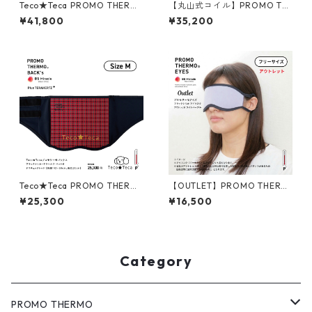
Teco★Teca PROMO THERM
【丸山式コイル】PROMO TH
O MAT テコ★テカ プロモサー
ERMO FACE:Mask プロモサー
¥41,800
¥35,200
モマット ブラックシリカ＋テ
モフェイス ブラックシリカ×ブ
ラヘルツ ペットM テコチェッ
ラックアイ フリーサイズ
クレッド
Teco★Teca PROMO THERM
【OUTLET】PROMO THERM
O BACK's テコ★テカ プロモ
O EYES プロモサーモアイズ
¥25,300
¥16,500
サーモバックス ブラックシリ
ブラックシリカ プレミアム ア
カ＋テラヘルツ for ペット M
イマスク（ライトパープル）
テコチェックレッド
Category
PROMO THERMO