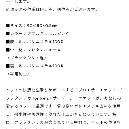
ートします。
※温かさの体感は個人差、個体差がございます。
■サイズ：90×180×0.5cm
■カラー：ダブルラッセルピンク
■表 地：ポリエステル100%
■中 材：ウレタンフォーム
（ブラックシリカ混）
■裏 地：ポリエステル100%
（帯電防止）
ペットの快適な生活をサポートする「プロモサーモマット ブ
ラックシリカ for Pets Fサイズ」。このマットは、あなたの
愛するペットに最適です。質の高いポリエステル素材を使用
し、撥水性や防汚性に優れた仕上がりとなっています。特
に、ブラックシリカが含まれている中材は、ペットの体温を