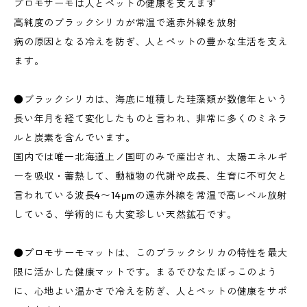
プロモサーモは人とペットの健康を支えます
高純度のブラックシリカが常温で遠赤外線を放射
病の原因となる冷えを防ぎ、人とペットの豊かな生活を支え
ます。
●ブラックシリカは、海底に堆積した珪藻類が数億年という
長い年月を経て変化したものと言われ、非常に多くのミネラ
ルと炭素を含んでいます。
国内では唯一北海道上ノ国町のみで産出され、太陽エネルギ
ーを吸収・蓄熱して、動植物の代謝や成長、生育に不可欠と
言われている波長4〜14μmの遠赤外線を常温で高レベル放射
している、学術的にも大変珍しい天然鉱石です。
●プロモサーモマットは、このブラックシリカの特性を最大
限に活かした健康マットです。まるでひなたぼっこのよう
に、心地よい温かさで冷えを防ぎ、人とペットの健康をサポ