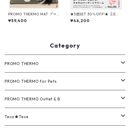
PROMO THERMO MAT プロ
★5個SET 30％OFF!★【圧倒
モサーモマット ブラックシリ
的な浸透力と大地の恵み】PR
¥59,400
¥46,200
カ for ペット Lサイズ
OMO THERMO CARE マッサ
ージクリーム with ブラックシ
リカ 30g
Category
PROMO THERMO
MAT（マット）
PROMO THERMO for Pets
COVER（カバー）
MAT（マット）
PROMO THERMO Outlet & B
PAD（パッド）
COVER（カバー）
Outlet（アウトレット品）
Teco★Teca