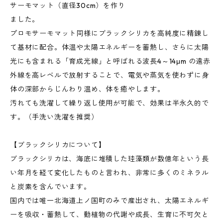
サーモマット（直径30cm）を作り
ました。
プロモサーモマット同様にブラックシリカを高純度に精錬し
て基材に配合。体温や太陽エネルギーを蓄熱し、さらに太陽
光にも含まれる「育成光線」と呼ばれる波長4～14μm の遠赤
外線を高レベルで放射することで、電気や蒸気を使わずに身
体の深部からじんわり温め、体を癒やします。
汚れても洗濯して繰り返し使用が可能で、効果は半永久的で
す。（手洗い洗濯を推奨）
【ブラックシリカについて】
ブラックシリカは、海底に堆積した珪藻類が数億年という長
い年月を経て変化したものと言われ、非常に多くのミネラル
と炭素を含んでいます。
国内では唯一北海道上ノ国町のみで産出され、太陽エネルギ
ーを吸収・蓄熱して、動植物の代謝や成長、生育に不可欠と