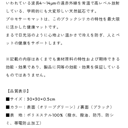
いわれている波長4〜14μmの遠赤外線を常温で高レベル放射
している、学術的にも大変珍しい天然鉱石です。
プロモサーモマットは、このブラックシリカの特性を最大限
に活かした健康マットです。
まるで日光浴のように心地よい温かさで冷えを防ぎ、人とペ
ットの健康をサポートします。
※記載の内容はあくまでも素材原料の特性および期待できる
効能・効果であり、製品に同等の効能・効果を保証している
ものではありません。
【品質表示】
■サイズ：30×30×0.5cm
■カラー：表面（オリーブグリーン）/ 裏面（ブラック）
■表 地：ポリエステル100%（撥水、撥油、防汚、防シ
ミ、帯電防止加工）