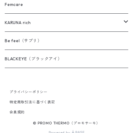
EYE's（アイズ）
PAD（パッド）
B（難あり品）
MAT（マット）
Femcare
FEET's（フィーツ）
BACK's（バックス）
COVER（カバー）
KARUNA rich
AQUA（アクア）
DENT'z（デンツ）
BACK's（バックス）
KARUNA rich ヘアケア
Be feel（サプリ）
PILLOW（ピロー）
AQUA（アクア）
PAD（パッド）
MAX クイックワン（毛染め）
BLACKEYE（ブラックアイ）
FACE（フェイス）
PAD mini（パッドミニ）
MAX ヘアリッチ
プライバシーポリシー
SHORTS（ショーツ）
SLING（スリング）
特定商取引法に基づく表記
会員規約
CARE（ケア）
© PROMO THERMO（プロモサーモ）
Powered by