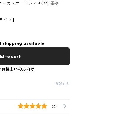
コッカスサーモフィルス培養物
サイト】
l shipping available
d to cart
にお住まいの方向け
通報する
(6)