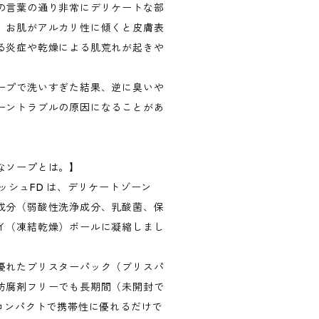
の言葉の通り非常にデリケートな部
、お肌がアルカリ性に傾くと皮膚表
る炎症や乾燥による肌荒れが起きや
ープで洗いすぎた結果、逆に臭いや
ーントラブルの原因になることがあ
なソープとは。】
ッシュFD は、デリケートゾーン
成分（弱酸性洗浄成分、乳酸菌、保
イ（凍結乾燥）ボールに凝縮しまし
優れたブリスターパック（ブリスパ
防腐剤フリーでも長期間（未開封で
量コンパクトで携帯性に優れるだけで