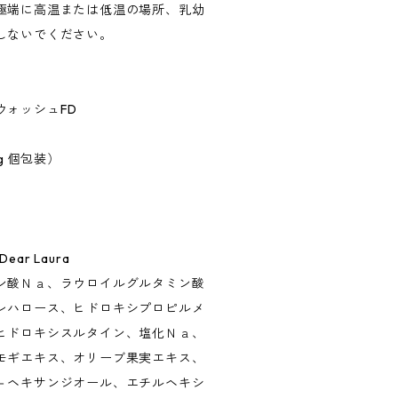
極端に高温または低温の場所、乳幼
しないでください。
ウォッシュFD
g 個包装）
r Laura
ン酸Ｎａ、ラウロイルグルタミン酸
レハロース、ヒドロキシプロピルメ
ヒドロキシスルタイン、塩化Ｎａ、
モギエキス、オリーブ果実エキス、
－ヘキサンジオール、エチルヘキシ