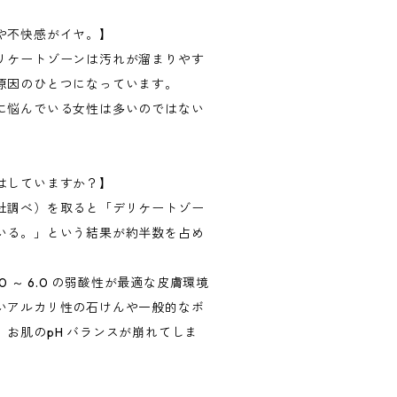
や不快感がイヤ。】
リケートゾーンは汚れが溜まりやす
原因のひとつになっています。
に悩んでいる女性は多いのではない
はしていますか？】
社調べ）を取ると「デリケートゾー
いる。」という結果が約半数を占め
0 ～ 6.0 の弱酸性が最適な皮膚環境
いアルカリ性の石けんや一般的なボ
お肌のpH バランスが崩れてしま