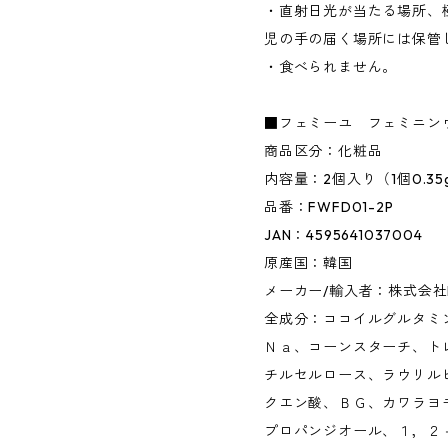
・直射日光が当たる場所、
児の手の届く場所には保管
・食べられません。
■フェミーユ フェミニン
商品区分：化粧品
内容量：2個入り（1個0.35
品番：FWFD01-2P
JAN：4595641037004
原産国：韓国
メーカー/輸入者：株式会社Dea
全成分：ココイルグルタミ
Ｎａ、コーンスターチ、ト
チルセルロース、ラウリル
クエン酸、ＢＧ、カワラヨ
プロパンジオール、１，２