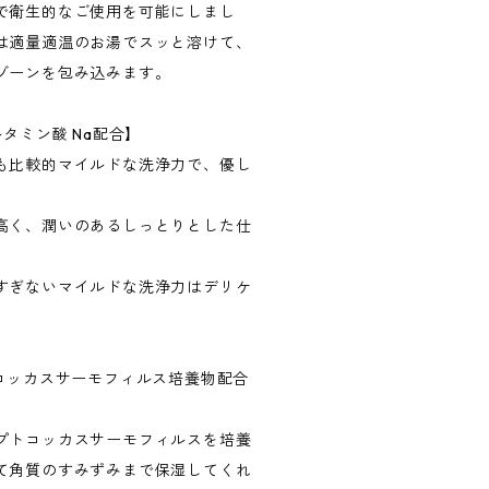
で衛生的なご使用を可能にしまし
は適量適温のお湯でスッと溶けて、
ゾーンを包み込みます。
タミン酸 Na配合】
も比較的マイルドな洗浄力で、優し
。
高く、潤いのあるしっとりとした仕
すぎないマイルドな洗浄力はデリケ
トコッカスサーモフィルス培養物配合
プトコッカスサーモフィルスを培養
て角質のすみずみまで保湿してくれ