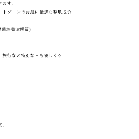
きます。
ートゾーンのお肌に最適な整肌成分
桿菌培養溶解質)
。旅行など特別な日も優しくケ
。
。
て。