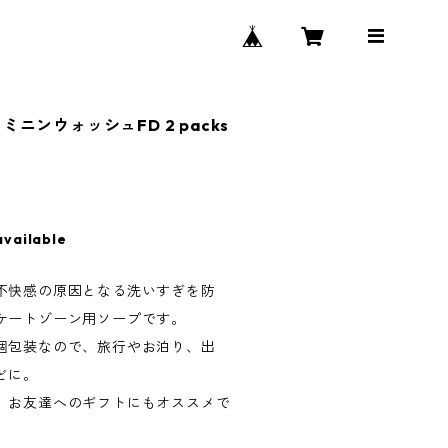
ェミニンウォッシュFD 2 packs
プ
available
不快感の原因となる洗いすぎを防
ケートゾーン用ソープです。
個包装なので、旅行やお泊り、出
どに。
、お友達へのギフトにもオススメで