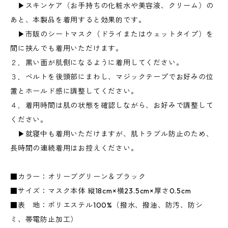
▶スキンケア（お手持ちの化粧水や美容液、クリーム）の
あと、本製品を着用すると効果的です。
▶市販のシートマスク（ドライまたはウェットタイプ）を
間に挟んでも着用いただけます。
２．黒い面が肌側になるように着用してください。
３．ベルトを後頭部にまわし、マジックテープでお好みの位
置とホールド感に調整してください。
４．着用時間は肌の状態を確認しながら、お好みで調整して
ください。
▶就寝中も着用いただけますが、肌トラブル防止のため、
長時間の連続着用はお控えください。
■カラー：オリーブグリーン＆ブラック
■サイズ：マスク本体 縦18cm×横23.5cm×厚さ0.5cm
■表 地：ポリエステル100%（撥水、撥油、防汚、防シ
ミ、帯電防止加工）