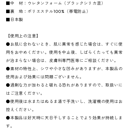
■中 材：ウレタンフォーム（ブラックシリカ混）
■裏 地：ポリエステル100%（帯電防止）
■日本製
【使用上の注意】
●お肌に合わないとき、肌に異常を感じた場合は、すぐに使
用をおやめください。使用を中止後、しばらくたっても異常
が治まらない場合は、皮膚科専門医等にご相談ください。
●素材の特性上、シワや小さな凹みがありますが、本製品の
使用および効果には問題ございません。
●過剰な力が加わると破れる恐れがありますので、取扱いに
はご注意ください。
●使用後は水またはぬるま湯で手洗いし、洗濯機の使用はお
控えください。
●本製品は好天時に天日干しすることでより効果が持続しま
す。