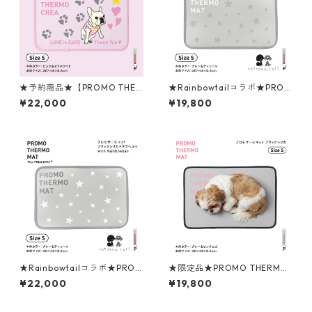
★予約商品★【PROMO THER
★Rainbowtailコラボ★PROM
MO】プロモサーモクレア
O THERMO MAT プロモサー
¥22,000
¥19,800
（マット） Sサイズ ピンク＆
モマットブラックシリカ Sサイ
オフホワイト ＜CREAコラボ
ズ
モデル＞
★Rainbowtailコラボ★PROM
★限定品★PROMO THERMO
O THERMO MAT プロモサー
MAT プロモサーモマットブラ
¥22,000
¥19,800
モマットブラックシリカ＋テ
ックシリカ for ペット Sサイ
ラヘルツ Sサイズ
ズ（グレー＆ピンクロゴ）