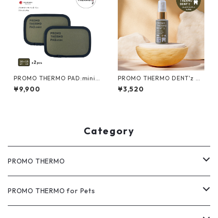
PROMO THERMO PAD:mini
PROMO THERMO DENT'z プ
プロモサーモパッドミニ ブラ
ロモサーモデンツ for ペット
¥9,900
¥3,520
ックシリカ 10×15サイズ 2枚入
30mL
Category
PROMO THERMO
MAT（マット）
PROMO THERMO for Pets