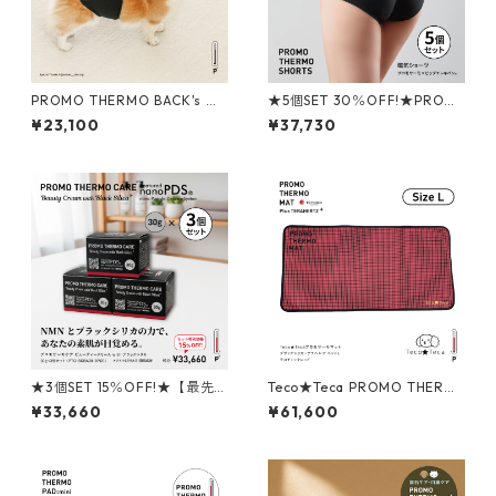
PROMO THERMO BACK's プ
★5個SET 30％OFF!★PROM
ロモサーモバックス ブラック
O THERMO SHORTS ピップエ
¥23,100
¥37,730
シリカ for ペット M
レキバン 磁気ショーツ
★3個SET 15％OFF!★【最先
Teco★Teca PROMO THERM
端技術が導く、押し返すよう
O MAT テコ★テカ プロモサー
¥33,660
¥61,600
な弾力肌へ】PROMO THERM
モマット ブラックシリカ＋テ
O CARE ビューティークリー
ラヘルツ ペットL テコチェッ
ム with ブラックシリカ 30g
クレッド