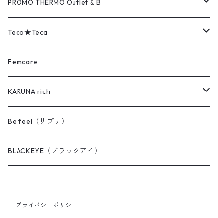
COVER（カバー）
MAT（マット）
PROMO THERMO Outlet & B
PAD（パッド）
COVER（カバー）
Outlet（アウトレット品）
Teco★Teca
EYE's（アイズ）
PAD（パッド）
B（難あり品）
MAT（マット）
Femcare
FEET's（フィーツ）
BACK's（バックス）
COVER（カバー）
KARUNA rich
AQUA（アクア）
DENT'z（デンツ）
BACK's（バックス）
KARUNA rich ヘアケア
Be feel（サプリ）
PILLOW（ピロー）
AQUA（アクア）
PAD（パッド）
MAX クイックワン（毛染め）
BLACKEYE（ブラックアイ）
FACE（フェイス）
PAD mini（パッドミニ）
MAX ヘアリッチ
プライバシーポリシー
SHORTS（ショーツ）
SLING（スリング）